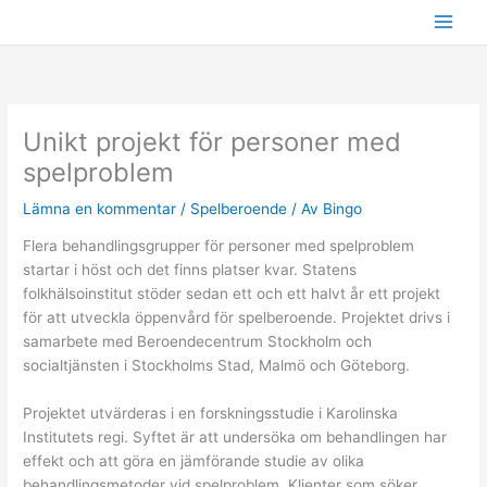
Hoppa
till
innehåll
Unikt projekt för personer med
spelproblem
Lämna en kommentar
/
Spelberoende
/ Av
Bingo
Flera behandlingsgrupper för personer med spelproblem
startar i höst och det finns platser kvar. Statens
folkhälsoinstitut stöder sedan ett och ett halvt år ett projekt
för att utveckla öppenvård för spelberoende. Projektet drivs i
samarbete med Beroendecentrum Stockholm och
socialtjänsten i Stockholms Stad, Malmö och Göteborg.
Projektet utvärderas i en forskningsstudie i Karolinska
Institutets regi. Syftet är att undersöka om behandlingen har
effekt och att göra en jämförande studie av olika
behandlingsmetoder vid spelproblem. Klienter som söker