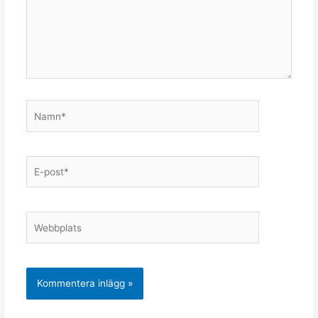
Namn*
E-
post*
Webbplats