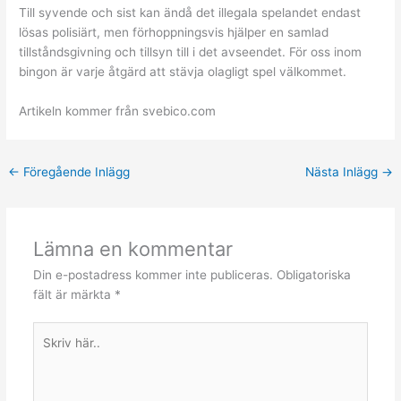
Till syvende och sist kan ändå det illegala spelandet endast
lösas polisiärt, men förhoppningsvis hjälper en samlad
tillståndsgivning och tillsyn till i det avseendet. För oss inom
bingon är varje åtgärd att stävja olagligt spel välkommet.
Artikeln kommer från svebico.com
←
Föregående Inlägg
Nästa Inlägg
→
Lämna en kommentar
Din e-postadress kommer inte publiceras.
Obligatoriska
fält är märkta
*
Skriv
här..