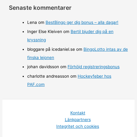
Senaste kommentarer
Lena
om
BestBingo ger dig bonus – alla dagar!
Inger Else Kleiven
om
Bertil bjuder dig på en
kryssning
bloggare på icedaniel.se
om
BingoLotto intas av de
finska lejonen
johan davidsson
om
Förhöjd registreringsbonus
charlotte andreasson
om
Hockeyfeber hos
PAF.com
Kontakt
Länkpartners
Integritet och cookies