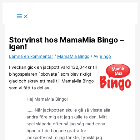
Hoppa
till
innehåll
Storvinst hos MamaMia Bingo –
igen!
Lämna en kommentar
/
MamaMia Bingo
/ Av
Bingo
I veckan gick en jackpott värd 132,044kr till
bingospelaren ´obovata´ som blev riktigt
glad och skrev ett mejl till MamaMia Bingo
som vi fått ta del av
Hej MamaMia Bingo!
…… När jackpotten skulle gå så visste alla
andra före mig att jag skulle ta den. Mitt
spel släpade efter så jag såg med egna
ögon att de började gratta för
jackpottvinst, o jag tänkte, typiskt jag