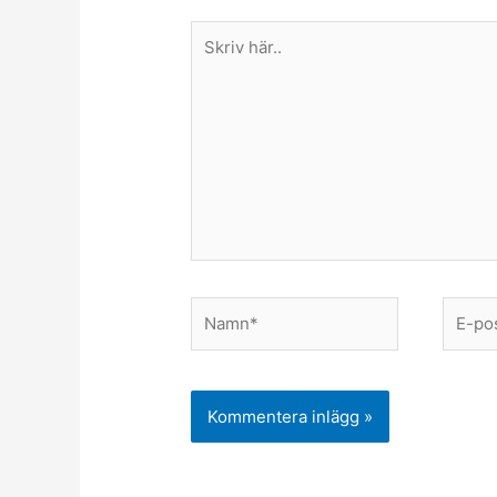
Skriv
här..
Namn*
E-
post*