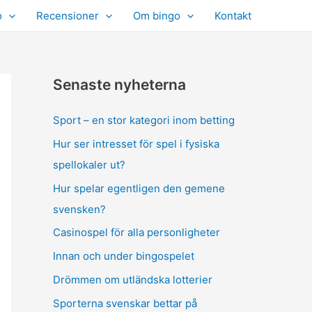
o
Recensioner
Om bingo
Kontakt
Senaste nyheterna
Sport – en stor kategori inom betting
Hur ser intresset för spel i fysiska
spellokaler ut?
Hur spelar egentligen den gemene
svensken?
Casinospel för alla personligheter
Innan och under bingospelet
Drömmen om utländska lotterier
Sporterna svenskar bettar på