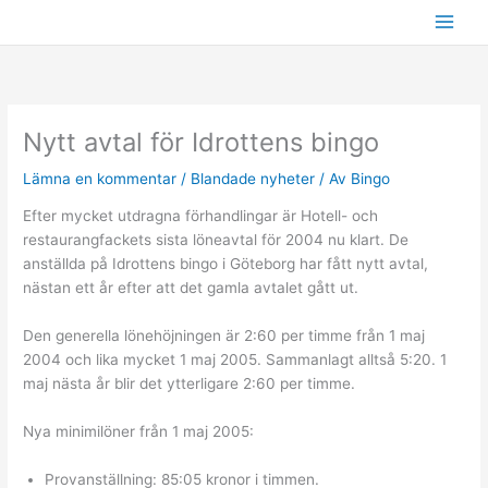
Hoppa
till
innehåll
Nytt avtal för Idrottens bingo
Lämna en kommentar
/
Blandade nyheter
/ Av
Bingo
Efter mycket utdragna förhandlingar är Hotell- och
restaurangfackets sista löneavtal för 2004 nu klart. De
anställda på Idrottens bingo i Göteborg har fått nytt avtal,
nästan ett år efter att det gamla avtalet gått ut.
Den generella lönehöjningen är 2:60 per timme från 1 maj
2004 och lika mycket 1 maj 2005. Sammanlagt alltså 5:20. 1
maj nästa år blir det ytterligare 2:60 per timme.
Nya minimilöner från 1 maj 2005:
Provanställning: 85:05 kronor i timmen.