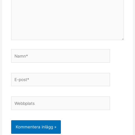
Namn*
E-
post*
Webbplats