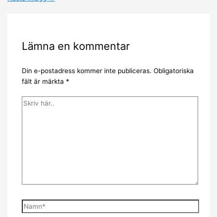
Lämna en kommentar
Din e-postadress kommer inte publiceras.
Obligatoriska
fält är märkta
*
Skriv
här..
Namn*