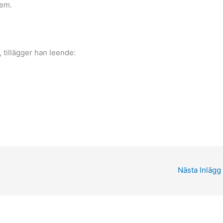
dem.
, tillägger han leende:
Nästa Inlägg