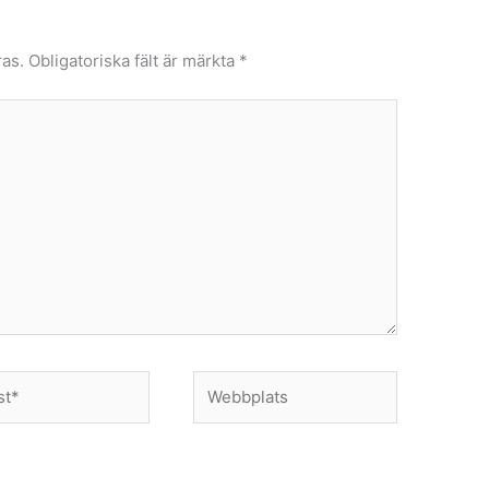
as.
Obligatoriska fält är märkta
*
Webbplats