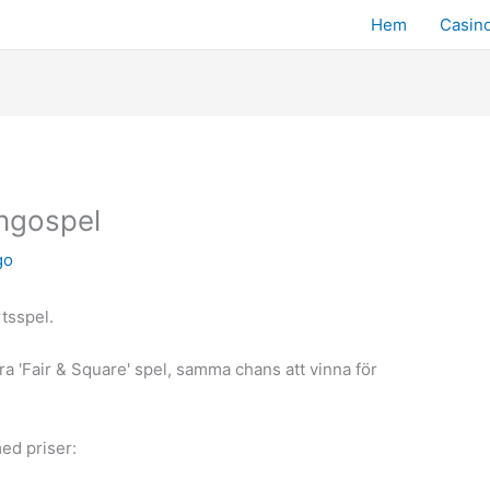
Hem
Casin
ingospel
go
tsspel.
åra 'Fair & Square' spel, samma chans att vinna för
ed priser: