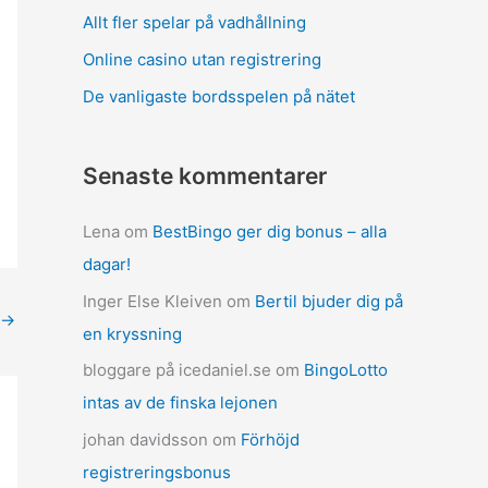
Allt fler spelar på vadhållning
Online casino utan registrering
De vanligaste bordsspelen på nätet
Senaste kommentarer
Lena
om
BestBingo ger dig bonus – alla
dagar!
Inger Else Kleiven
om
Bertil bjuder dig på
→
en kryssning
bloggare på icedaniel.se
om
BingoLotto
intas av de finska lejonen
johan davidsson
om
Förhöjd
registreringsbonus