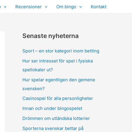
o
Recensioner
Om bingo
Kontakt
Senaste nyheterna
Sport – en stor kategori inom betting
Hur ser intresset för spel i fysiska
spellokaler ut?
Hur spelar egentligen den gemene
svensken?
Casinospel för alla personligheter
Innan och under bingospelet
Drömmen om utländska lotterier
Sporterna svenskar bettar på