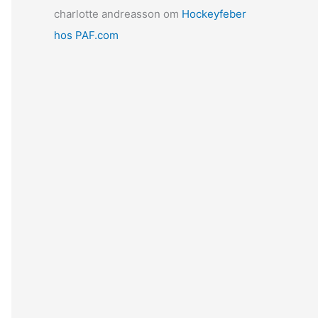
charlotte andreasson
om
Hockeyfeber
hos PAF.com