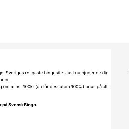
, Sveriges roligaste bingosite. Just nu bjuder de dig
onor.
ing om minst 100kr (du får dessutom 100% bonus på allt
är på SvenskBingo