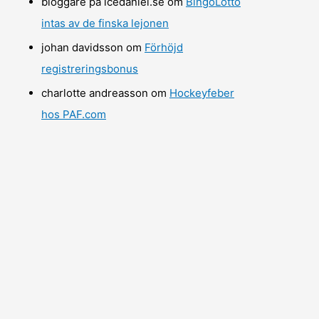
bloggare på icedaniel.se
om
BingoLotto
intas av de finska lejonen
johan davidsson
om
Förhöjd
registreringsbonus
charlotte andreasson
om
Hockeyfeber
hos PAF.com