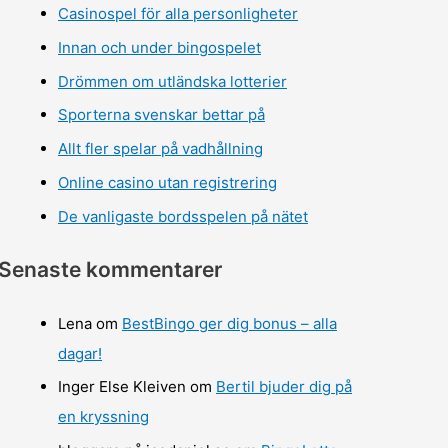
Casinospel för alla personligheter
Innan och under bingospelet
Drömmen om utländska lotterier
Sporterna svenskar bettar på
Allt fler spelar på vadhållning
Online casino utan registrering
De vanligaste bordsspelen på nätet
Senaste kommentarer
Lena
om
BestBingo ger dig bonus – alla
dagar!
Inger Else Kleiven
om
Bertil bjuder dig på
en kryssning