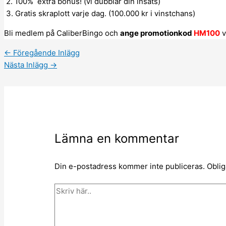
2. 100% extra bonus! (vi dubblar din insats)
3. Gratis skraplott varje dag. (100.000 kr i vinstchans)
Bli medlem på CaliberBingo och
ange promotionkod
HM100
v
←
Föregående Inlägg
Nästa Inlägg
→
Lämna en kommentar
Din e-postadress kommer inte publiceras.
Oblig
Skriv
här..