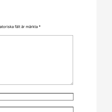
atoriska fält är märkta
*