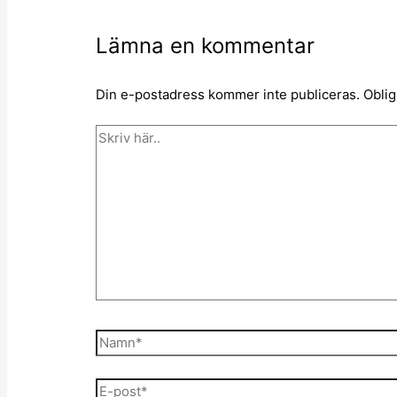
Lämna en kommentar
Din e-postadress kommer inte publiceras.
Oblig
Skriv
här..
Namn*
E-