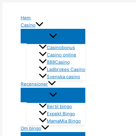
Hoppa
till
Hem
innehåll
Casino
Casinobonus
Casino online
888Casino
Ladbrokes Casino
Svenska casino
Recensioner
Bertil bingo
Expekt Bingo
MamaMia Bingo
Om bingo