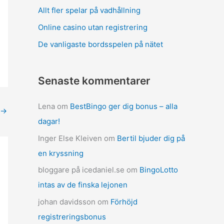
Allt fler spelar på vadhållning
Online casino utan registrering
De vanligaste bordsspelen på nätet
Senaste kommentarer
Lena
om
BestBingo ger dig bonus – alla
→
dagar!
Inger Else Kleiven
om
Bertil bjuder dig på
en kryssning
bloggare på icedaniel.se
om
BingoLotto
intas av de finska lejonen
johan davidsson
om
Förhöjd
registreringsbonus