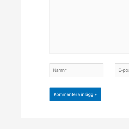
här..
Namn*
E-
post*