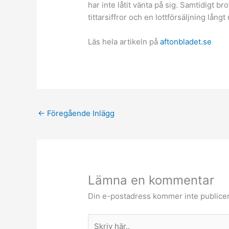
har inte låtit vänta på sig. Samtidigt b
tittarsiffror och en lottförsäljning lån
Läs hela artikeln på
aftonbladet.se
←
Föregående Inlägg
Lämna en kommentar
Din e-postadress kommer inte publicer
Skriv