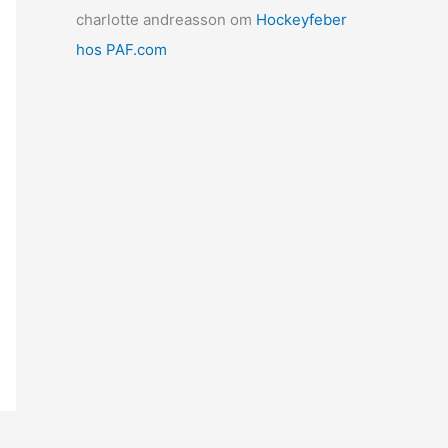
charlotte andreasson
om
Hockeyfeber
hos PAF.com