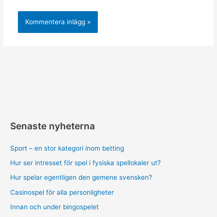
Senaste nyheterna
Sport – en stor kategori inom betting
Hur ser intresset för spel i fysiska spellokaler ut?
Hur spelar egentligen den gemene svensken?
Casinospel för alla personligheter
Innan och under bingospelet