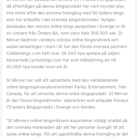
då efterfrågan på denna bingoprodukt har varit mycket stor,
inte minst efter den enorma framgång med 90 bollars bingo
som har erbjudits i det svenska bingonätverket. Nyligen
betalades den största online bingo jackpotten i Sverige ut till
en vinnare från Örebro län, som vann hela 209.300 sek. St
Minver bedriver världens största online bingonätverk och
sedan lanseringen i mars i år har den första svenska partnern
Caliberbingo.com haft över 36.000 nya spelare på sajten.
Nystartade Lyckobingo.com har som målsättning att nå
40.000 nya kunder inom ett år.
St Minver har valt att samarbeta med den världsledande
online bingomjukvaruleverantören Parlay Entertainment, från
Canada, för att utveckla denna unika bingoprodukt. St Minver
är den första bingonätverks- operatören som erbjuder Parlays
75 bollars Bingoprodukt i Sverige och Norden.
”St Minvers online bingonätverk expanderar väldigt snabbt på
den svenska marknaden där allt fler personer övergår till att
spela online bingo. För att upprätthålla denna framgång är det