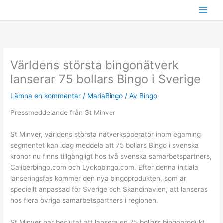
Hoppa
till
innehåll
Världens största bingonätverk
lanserar 75 bollars Bingo i Sverige
Lämna en kommentar
/
MariaBingo
/ Av
Bingo
Pressmeddelande från St Minver
St Minver, världens största nätverksoperatör inom egaming
segmentet kan idag meddela att 75 bollars Bingo i svenska
kronor nu finns tillgängligt hos två svenska samarbetspartners,
Caliberbingo.com och Lyckobingo.com. Efter denna initiala
lanseringsfas kommer den nya bingoprodukten, som är
speciellt anpassad för Sverige och Skandinavien, att lanseras
hos flera övriga samarbetspartners i regionen.
St Minver har beslutat att lansera en 75 bollars bingoprodukt