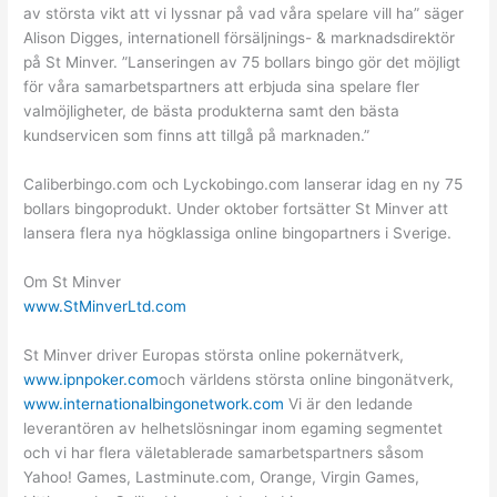
av största vikt att vi lyssnar på vad våra spelare vill ha” säger
Alison Digges, internationell försäljnings- & marknadsdirektör
på St Minver. ”Lanseringen av 75 bollars bingo gör det möjligt
för våra samarbetspartners att erbjuda sina spelare fler
valmöjligheter, de bästa produkterna samt den bästa
kundservicen som finns att tillgå på marknaden.”
Caliberbingo.com och Lyckobingo.com lanserar idag en ny 75
bollars bingoprodukt. Under oktober fortsätter St Minver att
lansera flera nya högklassiga online bingopartners i Sverige.
Om St Minver
www.StMinverLtd.com
St Minver driver Europas största online pokernätverk,
www.ipnpoker.com
och världens största online bingonätverk,
www.internationalbingonetwork.com
Vi är den ledande
leverantören av helhetslösningar inom egaming segmentet
och vi har flera väletablerade samarbetspartners såsom
Yahoo! Games, Lastminute.com, Orange, Virgin Games,