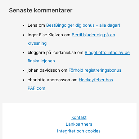
Senaste kommentarer
Lena
om
BestBingo ger dig bonus – alla dagar!
Inger Else Kleiven
om
Bertil bjuder dig på en
kryssning
bloggare på icedaniel.se
om
BingoLotto intas av de
finska lejonen
johan davidsson
om
Förhöjd registreringsbonus
charlotte andreasson
om
Hockeyfeber hos
PAF.com
Kontakt
Länkpartners
Integritet och cookies