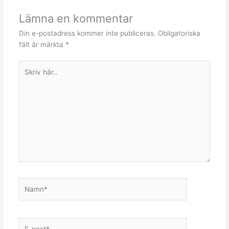
Lämna en kommentar
Din e-postadress kommer inte publiceras.
Obligatoriska
fält är märkta
*
Skriv
här..
Namn*
E-