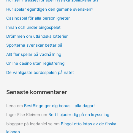
Hur ser intresset för spel i fysiska spellokaler ut?
Hur spelar egentligen den gemene svensken?
Casinospel för alla personligheter
Innan och under bingospelet
Drömmen om utländska lotterier
Sporterna svenskar bettar på
Allt fler spelar på vadhållning
Online casino utan registrering
De vanligaste bordsspelen på nätet
Senaste kommentarer
Lena
om
BestBingo ger dig bonus – alla dagar!
Inger Else Kleiven
om
Bertil bjuder dig på en kryssning
bloggare på icedaniel.se
om
BingoLotto intas av de finska
lejonen