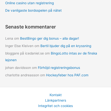
Online casino utan registrering
De vanligaste bordsspelen på nätet
Senaste kommentarer
Lena
om
BestBingo ger dig bonus – alla dagar!
Inger Else Kleiven
om
Bertil bjuder dig på en kryssning
bloggare på icedaniel.se
om
BingoLotto intas av de finska
lejonen
johan davidsson
om
Förhöjd registreringsbonus
charlotte andreasson
om
Hockeyfeber hos PAF.com
Kontakt
Länkpartners
Integritet och cookies