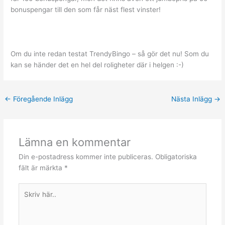
bonuspengar till den som får näst flest vinster!
Om du inte redan testat TrendyBingo – så gör det nu! Som du
kan se händer det en hel del roligheter där i helgen :-)
←
Föregående Inlägg
Nästa Inlägg
→
Lämna en kommentar
Din e-postadress kommer inte publiceras.
Obligatoriska
fält är märkta
*
Skriv
här..