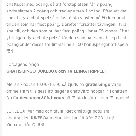
chattspel med poäng, så att förstaplatsen får 3 poäng,
andraplatsen 2 poäng och tredjeplatsen 1 poäng. Efter att det
spelats fyra chattspel så delas första vinsten på 50 kronor ut
till den som har flest poäng. Därefter forsätter tävlingen i fyra
spel till, och den som nu har flest poäng vinner 75 kronor. Efter
ytterligare fyra chattspel så får den som har samlat ihop flest
poäng under dessa tre timmar hela 150 bonuspengar att spela
för!
Lördagens bingo
GRATIS BINGO, JUKEBOX och TVILLING/TRIPPEL!
Mellan klockan 10.00-16.00 så bjuds på
gratis bingo
varje
timme fram tills dess att dagens chattvärd hoppar in i chatten!
Du får
dessutom 30% bonus
på första insättningen för dagen!
JUKEBOX! Var med och tävla i det omåttligt populära
chattspelet JUKEBOX mellan klockan 16.00-17.00 idag!
Vinnaren får 75 BB!