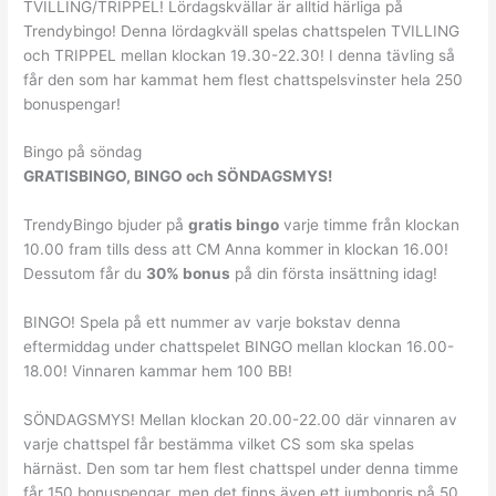
TVILLING/TRIPPEL! Lördagskvällar är alltid härliga på
Trendybingo! Denna lördagkväll spelas chattspelen TVILLING
och TRIPPEL mellan klockan 19.30-22.30! I denna tävling så
får den som har kammat hem flest chattspelsvinster hela 250
bonuspengar!
Bingo på söndag
GRATISBINGO, BINGO och SÖNDAGSMYS!
TrendyBingo bjuder på
gratis bingo
varje timme från klockan
10.00 fram tills dess att CM Anna kommer in klockan 16.00!
Dessutom får du
30% bonus
på din första insättning idag!
BINGO! Spela på ett nummer av varje bokstav denna
eftermiddag under chattspelet BINGO mellan klockan 16.00-
18.00! Vinnaren kammar hem 100 BB!
SÖNDAGSMYS! Mellan klockan 20.00-22.00 där vinnaren av
varje chattspel får bestämma vilket CS som ska spelas
härnäst. Den som tar hem flest chattspel under denna timme
får 150 bonuspengar, men det finns även ett jumbopris på 50