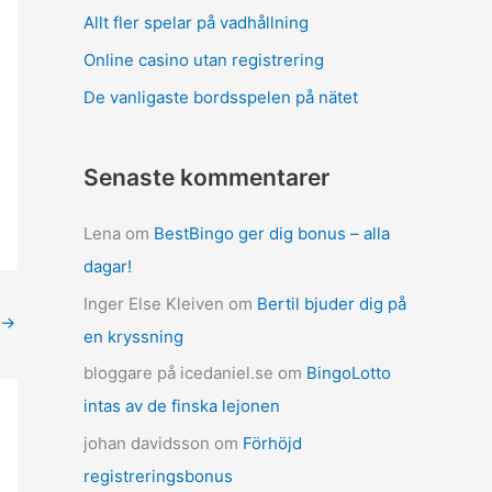
Allt fler spelar på vadhållning
Online casino utan registrering
De vanligaste bordsspelen på nätet
Senaste kommentarer
Lena
om
BestBingo ger dig bonus – alla
dagar!
Inger Else Kleiven
om
Bertil bjuder dig på
→
en kryssning
bloggare på icedaniel.se
om
BingoLotto
intas av de finska lejonen
johan davidsson
om
Förhöjd
registreringsbonus