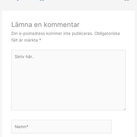
Lämna en kommentar
Din e-postadress kommer inte publiceras.
Obligatoriska
fält är märkta
*
Skriv
här..
Namn*