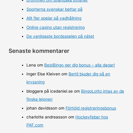
Drömmen om utländska lotterier
Sporterna svenskar bettar på
Allt fler spelar på vadhållning
Online casino utan registrering
De vanligaste bordsspelen på nätet
Senaste kommentarer
Lena
om
BestBingo ger dig bonus – alla dagar!
Inger Else Kleiven
om
Bertil bjuder dig på en
kryssning
bloggare på icedaniel.se
om
BingoLotto intas av de
finska lejonen
johan davidsson
om
Förhöjd registreringsbonus
charlotte andreasson
om
Hockeyfeber hos
PAF.com