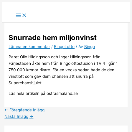
Hoppa
till
innehåll
Snurrade hem miljonvinst
Lämna en kommentar
/
BingoLotto
/ Av
Bingo
Paret Olle Hildingsson och Inger Hildingsson från
Färjestaden åkte hem från Bingolottostudion i TV 4 i går 1
750 000 kronor rikare. För en vecka sedan hade de den
vinstlott som gav dem chansen att snurra på
Superchanshjulet.
Läs hela artikeln på ostrasmaland.se
←
Föregående Inlägg
Nästa Inlägg
→