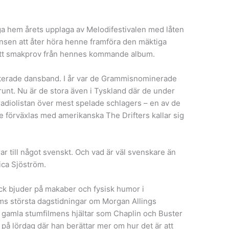
nga hem årets upplaga av Melodifestivalen med låten
nsen att åter höra henne framföra den mäktiga
l ett smakprov från hennes kommande album.
eriterade dansband. I år var de Grammisnominerade
runt. Nu är de stora även i Tyskland där de under
radiolistan över mest spelade schlagers – en av de
nte förväxlas med amerikanska The Drifters kallar sig
ar till något svenskt. Och vad är väl svenskare än
ica Sjöström.
ick bjuder på makaber och fysisk humor i
lms största dagstidningar om Morgan Allings
en gamla stumfilmens hjältar som Chaplin och Buster
på lördag där han berättar mer om hur det är att