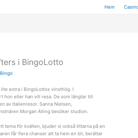
Hem
Casin
ters i BingoLotto
v
Bingo
lite extra i BingoLottos vinsthög. I
 hon eller han vill resa. De som längtar till
en av Italienresor. Sanna Nielsen,
nstnären Morgan Alling besöker studion.
ett tema för kvällen, bjuder vi också tittarna på en
aren får flera chanser att ta hem en bil, berättar