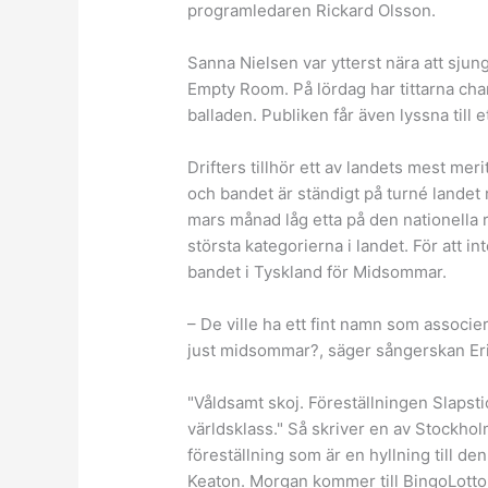
programledaren Rickard Olsson.
Sanna Nielsen var ytterst nära att sju
Empty Room. På lördag har tittarna cha
balladen. Publiken får även lyssna til
Drifters tillhör ett av landets mest m
och bandet är ständigt på turné landet 
mars månad låg etta på den nationella 
största kategorierna i landet. För att i
bandet i Tyskland för Midsommar.
– De ville ha ett fint namn som associer
just midsommar?, säger sångerskan Er
"Våldsamt skoj. Föreställningen Slapst
världsklass." Så skriver en av Stockho
föreställning som är en hyllning till d
Keaton. Morgan kommer till BingoLotto 