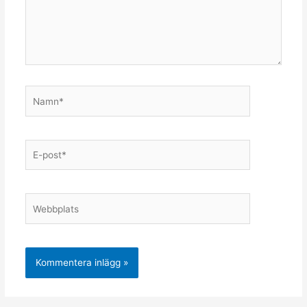
Namn*
E-
post*
Webbplats