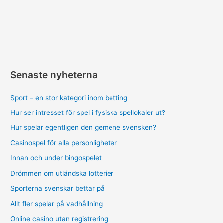
Senaste nyheterna
Sport – en stor kategori inom betting
Hur ser intresset för spel i fysiska spellokaler ut?
Hur spelar egentligen den gemene svensken?
Casinospel för alla personligheter
Innan och under bingospelet
Drömmen om utländska lotterier
Sporterna svenskar bettar på
Allt fler spelar på vadhållning
Online casino utan registrering