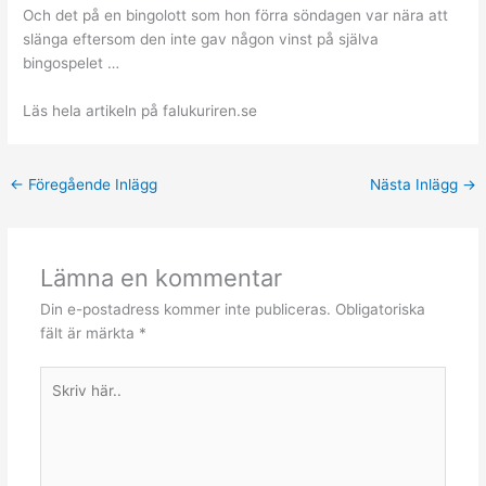
Och det på en bingolott som hon förra söndagen var nära att
slänga eftersom den inte gav någon vinst på själva
bingospelet …
Läs hela artikeln på falukuriren.se
←
Föregående Inlägg
Nästa Inlägg
→
Lämna en kommentar
Din e-postadress kommer inte publiceras.
Obligatoriska
fält är märkta
*
Skriv
här..