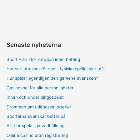
Senaste nyheterna
Sport – en stor kategori inom betting
Hur ser intresset för spel i fysiska spellokaler ut?
Hur spelar egentligen den gemene svensken?
Casinospel för alla personligheter
Innan och under bingospelet
Drömmen om utländska lotterier
Sporterna svenskar bettar på
Allt fler spelar på vadhållning
Online casino utan registrering