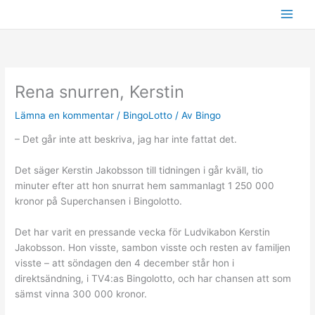
Hoppa
till
innehåll
Rena snurren, Kerstin
Lämna en kommentar
/
BingoLotto
/ Av
Bingo
– Det går inte att beskriva, jag har inte fattat det.
Det säger Kerstin Jakobsson till tidningen i går kväll, tio
minuter efter att hon snurrat hem sammanlagt 1 250 000
kronor på Superchansen i Bingolotto.
Det har varit en pressande vecka för Ludvikabon Kerstin
Jakobsson. Hon visste, sambon visste och resten av familjen
visste – att söndagen den 4 december står hon i
direktsändning, i TV4:as Bingolotto, och har chansen att som
sämst vinna 300 000 kronor.