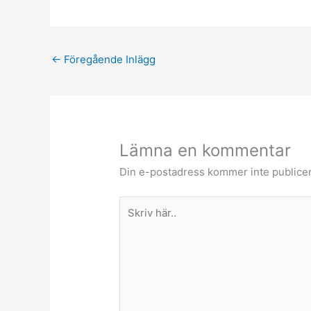
←
Föregående Inlägg
Lämna en kommentar
Din e-postadress kommer inte publicer
Skriv
här..