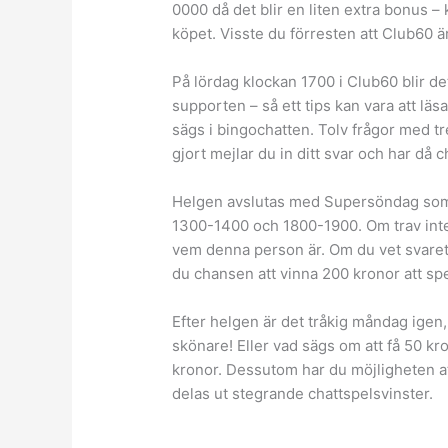
0000 då det blir en liten extra bonus –
köpet. Visste du förresten att Club60
På lördag klockan 1700 i Club60 blir de
supporten – så ett tips kan vara att lä
sägs i bingochatten. Tolv frågor med tr
gjort mejlar du in ditt svar och har då 
Helgen avslutas med Supersöndag som 
1300-1400 och 1800-1900. Om trav inte ä
vem denna person är. Om du vet svaret
du chansen att vinna 200 kronor att spe
Efter helgen är det tråkig måndag igen, 
skönare! Eller vad sägs om att få 50 kr
kronor. Dessutom har du möjligheten at
delas ut stegrande chattspelsvinster.