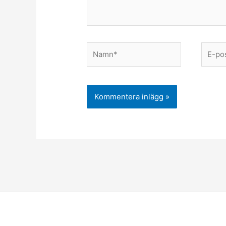
Namn*
E-
post*