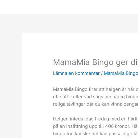
Hoppa
till
innehåll
MamaMia Bingo ger dig
Lämna en kommentar
/
MamaMia Bing
MamaMia Bingo firar att helgen är här o
ett sätt – eller vad sägs om härlig bin
roliga tävlingar där du kan vinna pengar
Helgen inleds idag fredag med en härl
på en insättning upp till 400 kronor. Hä
bingo för, kanske det kan passa dig rikt