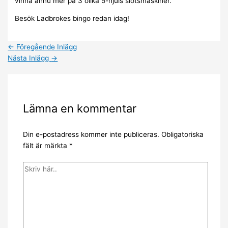
vinna ännu mer på 3 olika 5-hjuls slotsmaskiner.
Besök Ladbrokes bingo redan idag!
←
Föregående Inlägg
Nästa Inlägg
→
Lämna en kommentar
Din e-postadress kommer inte publiceras.
Obligatoriska
fält är märkta
*
Skriv
här..