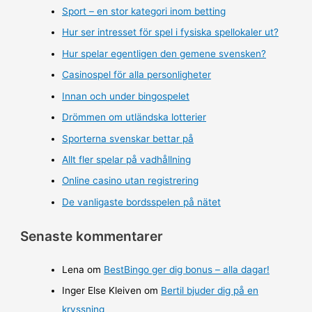
Sport – en stor kategori inom betting
Hur ser intresset för spel i fysiska spellokaler ut?
Hur spelar egentligen den gemene svensken?
Casinospel för alla personligheter
Innan och under bingospelet
Drömmen om utländska lotterier
Sporterna svenskar bettar på
Allt fler spelar på vadhållning
Online casino utan registrering
De vanligaste bordsspelen på nätet
Senaste kommentarer
Lena
om
BestBingo ger dig bonus – alla dagar!
Inger Else Kleiven
om
Bertil bjuder dig på en
kryssning