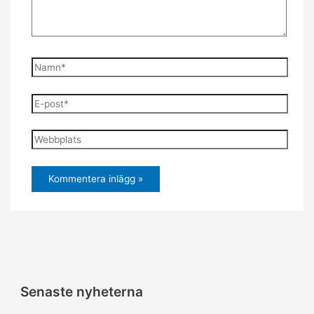
Namn*
E-
post*
Webbplats
Senaste nyheterna