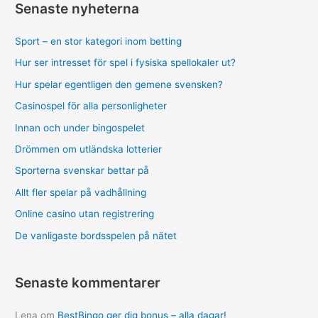
Senaste nyheterna
Sport – en stor kategori inom betting
Hur ser intresset för spel i fysiska spellokaler ut?
Hur spelar egentligen den gemene svensken?
Casinospel för alla personligheter
Innan och under bingospelet
Drömmen om utländska lotterier
Sporterna svenskar bettar på
Allt fler spelar på vadhållning
Online casino utan registrering
De vanligaste bordsspelen på nätet
Senaste kommentarer
Lena
om
BestBingo ger dig bonus – alla dagar!