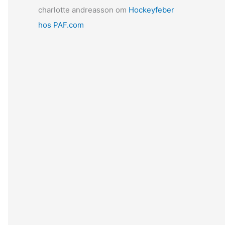
charlotte andreasson
om
Hockeyfeber
hos PAF.com