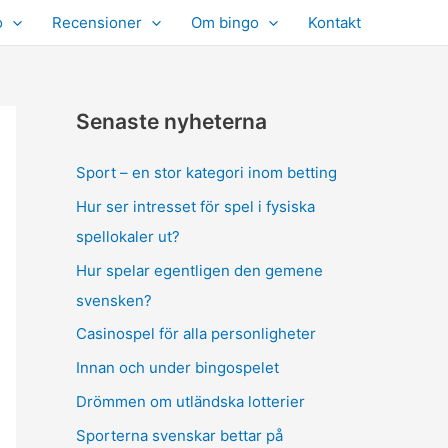
o
Recensioner
Om bingo
Kontakt
Senaste nyheterna
Sport – en stor kategori inom betting
Hur ser intresset för spel i fysiska
spellokaler ut?
Hur spelar egentligen den gemene
svensken?
Casinospel för alla personligheter
Innan och under bingospelet
Drömmen om utländska lotterier
Sporterna svenskar bettar på