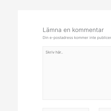
Lämna en kommentar
Din e-postadress kommer inte publicer
Skriv
här..
Namn*
E-