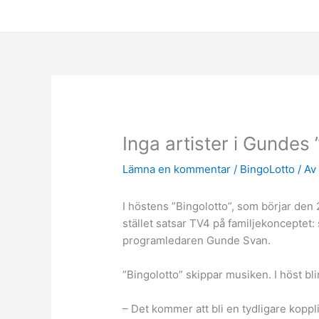
Hoppa
till
innehåll
Inga artister i Gundes 
Lämna en kommentar
/
BingoLotto
/ A
I höstens ”Bingolotto”, som börjar den 
stället satsar TV4 på familjekonceptet: 
programledaren Gunde Svan.
”Bingolotto” skippar musiken. I höst blir
– Det kommer att bli en tydligare koppl