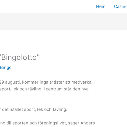
Hem
Casin
”Bingolotto”
v
Bingo
29 augusti, kommer inga artister att medverka. I
sport, lek och tävling. I centrum står den nya
 det istället sport, lek och tävling.
ing till sporten och föreningslivet, säger Anders