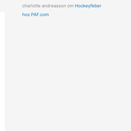
charlotte andreasson
om
Hockeyfeber
hos PAF.com