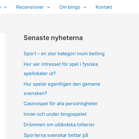
o
Recensioner
Om bingo
Kontakt
Senaste nyheterna
Sport – en stor kategori inom betting
Hur ser intresset för spel i fysiska
spellokaler ut?
Hur spelar egentligen den gemene
svensken?
Casinospel för alla personligheter
Innan och under bingospelet
Drömmen om utländska lotterier
Sporterna svenskar bettar på