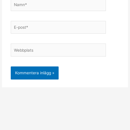
Namn*
E-
post*
Webbplats