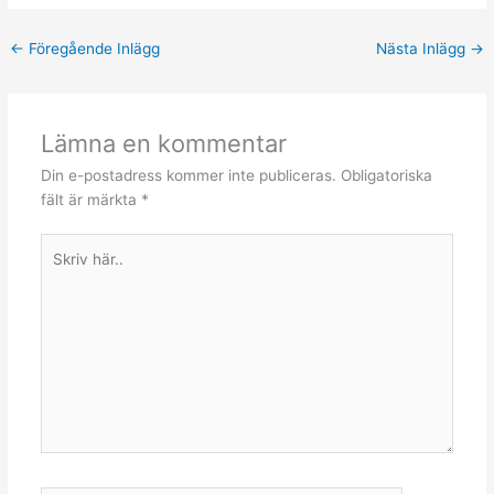
←
Föregående Inlägg
Nästa Inlägg
→
Lämna en kommentar
Din e-postadress kommer inte publiceras.
Obligatoriska
fält är märkta
*
Skriv
här..