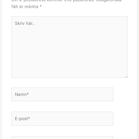
fält är märkta
*
Skriv
här..
Namn*
E-
post*