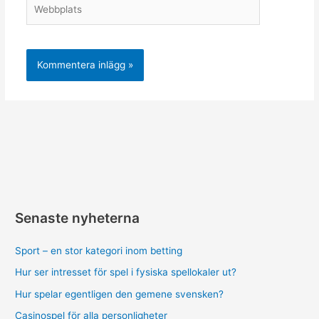
Webbplats
Senaste nyheterna
Sport – en stor kategori inom betting
Hur ser intresset för spel i fysiska spellokaler ut?
Hur spelar egentligen den gemene svensken?
Casinospel för alla personligheter