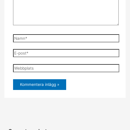
Namn*
E-
post*
Webbplats