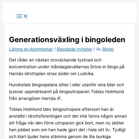
Hoppa
till
innehåll
Generationsväxling i bingoleden
Lämna en kommentar
/
Blandade nyheter
/ Av
Bingo
Det råder en nästan oroväckande tystnad och
koncentration under måndagskvällarnas Drive-in bingo på
Harnäs idrottsplan strax söder om Ludvika.
Hundratals bingospelare sitter i eller utanför sina bilar och
lyssnar uppmärksamt på bingoutroparen Tobias Holmlund
från arrangören Harnäs IF.
Tobias Holmlund blev bingoutropare eftersom han är
anställd i idrottsföreningen och det inte fanns någon annan
att fråga när den förre utroparen gick bort, men nu sköter
han jobbet som om han hade gjort det i hela sitt liv. Tydligt
och klart ljuder hans stämma genom de lite burkiga