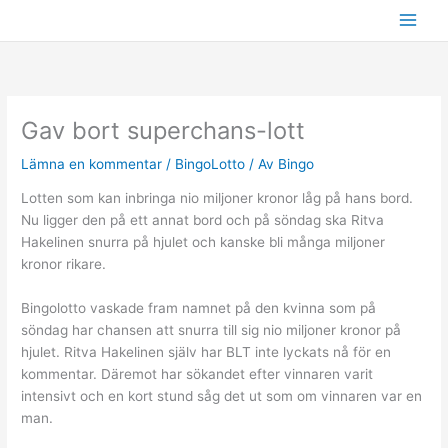
Hoppa
till
innehåll
Gav bort superchans-lott
Lämna en kommentar
/
BingoLotto
/ Av
Bingo
Lotten som kan inbringa nio miljoner kronor låg på hans bord.
Nu ligger den på ett annat bord och på söndag ska Ritva
Hakelinen snurra på hjulet och kanske bli många miljoner
kronor rikare.
Bingolotto vaskade fram namnet på den kvinna som på
söndag har chansen att snurra till sig nio miljoner kronor på
hjulet. Ritva Hakelinen själv har BLT inte lyckats nå för en
kommentar. Däremot har sökandet efter vinnaren varit
intensivt och en kort stund såg det ut som om vinnaren var en
man.