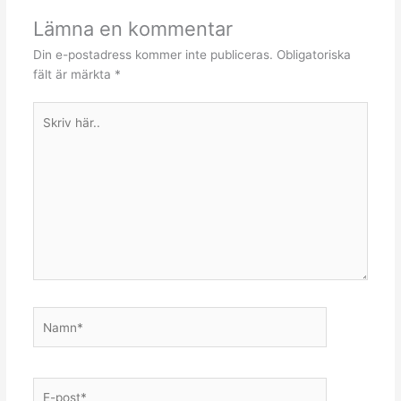
Lämna en kommentar
Din e-postadress kommer inte publiceras.
Obligatoriska
fält är märkta
*
Skriv
här..
Namn*
E-