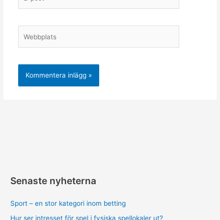
post*
Webbplats
Senaste nyheterna
Sport – en stor kategori inom betting
Hur ser intresset för spel i fysiska spellokaler ut?