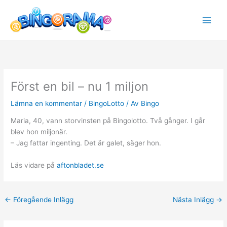
Hoppa
till
innehåll
Först en bil – nu 1 miljon
Lämna en kommentar
/
BingoLotto
/ Av
Bingo
Maria, 40, vann storvinsten på Bingolotto. Två gånger. I går
blev hon miljonär.
– Jag fattar ingenting. Det är galet, säger hon.
Läs vidare på
aftonbladet.se
←
Föregående Inlägg
Nästa Inlägg
→