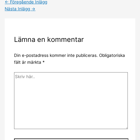
←
Föregående Inlägg
Nästa Inlägg
→
Lämna en kommentar
Din e-postadress kommer inte publiceras.
Obligatoriska
fält är märkta
*
Skriv
här..