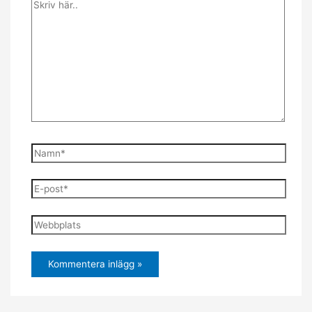
Skriv
här..
Namn*
E-
post*
Webbplats