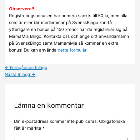
Observera!!
Registreringsbonusen har numera sänkts till 50 kr, men alla
som är eller blir medlemmar på SvenskBingo kan få
ytterligare en bonus på 150 kronor när de registrerar sig på
MamaMia Bingo. Kontakta oss och ange ditt användarnamn
på SvenskBingo samt MamamMia så kommer en extra
bonus! Du kan använda
detta formulär
←
Föregående Inlägg
Nästa Inlägg
→
Lämna en kommentar
Din e-postadress kommer inte publiceras.
Obligatoriska
fält är märkta
*