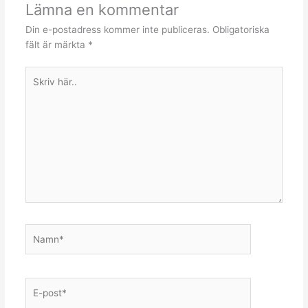
Lämna en kommentar
Din e-postadress kommer inte publiceras.
Obligatoriska
fält är märkta
*
Skriv
här..
Namn*
E-
post*