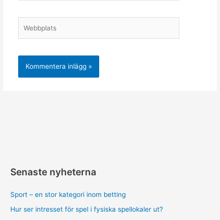
Webbplats
Senaste nyheterna
Sport – en stor kategori inom betting
Hur ser intresset för spel i fysiska spellokaler ut?