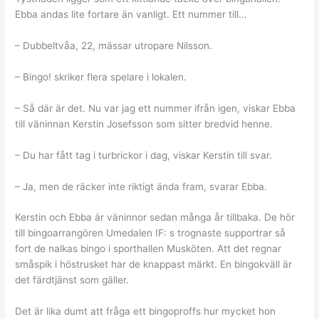
Ebba andas lite fortare än vanligt. Ett nummer till…
– Dubbeltvåa, 22, mässar utropare Nilsson.
– Bingo! skriker flera spelare i lokalen.
– Så där är det. Nu var jag ett nummer ifrån igen, viskar Ebba
till väninnan Kerstin Josefsson som sitter bredvid henne.
– Du har fått tag i turbrickor i dag, viskar Kerstin till svar.
– Ja, men de räcker inte riktigt ända fram, svarar Ebba.
Kerstin och Ebba är väninnor sedan många år tillbaka. De hör
till bingoarrangören Umedalen IF: s trognaste supportrar så
fort de nalkas bingo i sporthallen Musköten. Att det regnar
småspik i höstrusket har de knappast märkt. En bingokväll är
det färdtjänst som gäller.
Det är lika dumt att fråga ett bingoproffs hur mycket hon