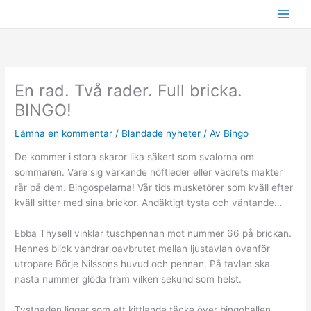
Hoppa
till
innehåll
En rad. Två rader. Full bricka.
BINGO!
Lämna en kommentar
/
Blandade nyheter
/ Av
Bingo
De kommer i stora skaror lika säkert som svalorna om
sommaren. Vare sig värkande höftleder eller vädrets makter
rår på dem. Bingospelarna! Vår tids musketörer som kväll efter
kväll sitter med sina brickor. Andäktigt tysta och väntande…
Ebba Thysell vinklar tuschpennan mot nummer 66 på brickan.
Hennes blick vandrar oavbrutet mellan ljustavlan ovanför
utropare Börje Nilssons huvud och pennan. På tavlan ska
nästa nummer glöda fram vilken sekund som helst.
Tystnaden ligger som ett kittlande täcke över bingohallen.