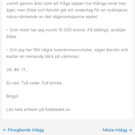
vunnit genom åren som att fråga lappen hur många renar han
äger, men Ebba och Kerstin gör ett undantag för en nybörjares
naiva närmande av det sägenomspunna spelet.
– Som mest har jag vunnit 15 000 kronor. På bilbingo, avslöjar
Ebba.
– Och jag har fått några tusenkronorsvinster, säger Kerstin och
kastar en menande blick på väninnan.
38. 89. 11…
En rad. Två rader. Full bricka.
Bingo!
Läs hela artikeln på folkbladet.nu
←
Föregående Inlägg
Nästa Inlägg
→