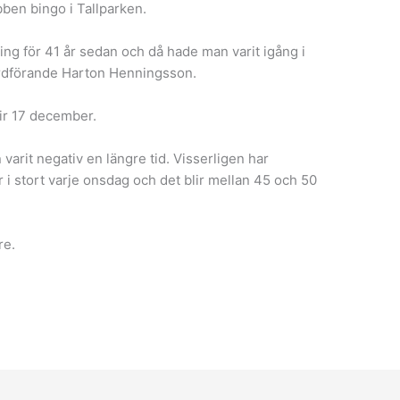
ben bingo i Tallparken.
ng för 41 år sedan och då hade man varit igång i
ordförande Harton Henningsson.
lir 17 december.
arit negativ en längre tid. Visserligen har
 stort varje onsdag och det blir mellan 45 och 50
re.