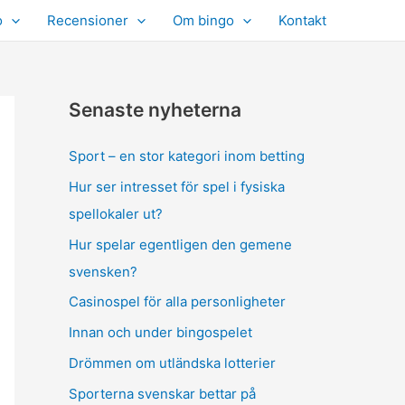
o
Recensioner
Om bingo
Kontakt
Senaste nyheterna
Sport – en stor kategori inom betting
Hur ser intresset för spel i fysiska
spellokaler ut?
Hur spelar egentligen den gemene
svensken?
Casinospel för alla personligheter
Innan och under bingospelet
Drömmen om utländska lotterier
Sporterna svenskar bettar på