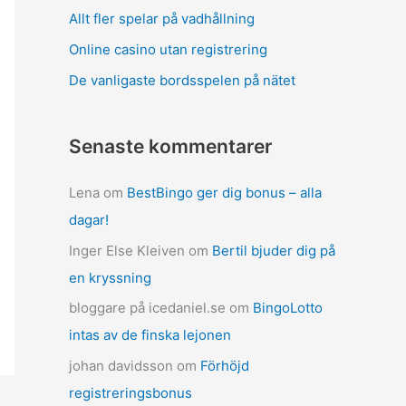
Allt fler spelar på vadhållning
Online casino utan registrering
De vanligaste bordsspelen på nätet
Senaste kommentarer
Lena
om
BestBingo ger dig bonus – alla
dagar!
Inger Else Kleiven
om
Bertil bjuder dig på
en kryssning
bloggare på icedaniel.se
om
BingoLotto
intas av de finska lejonen
johan davidsson
om
Förhöjd
registreringsbonus