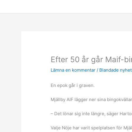
Hoppa
till
innehåll
Efter 50 år går Maif-bi
Lämna en kommentar
/
Blandade nyhet
En epok går i graven.
Mjällby AIF lägger ner sina bingokvällar
– Det lönar sig inte längre, säger Har
Valje Nöje har varit spelplatsen för Mjä