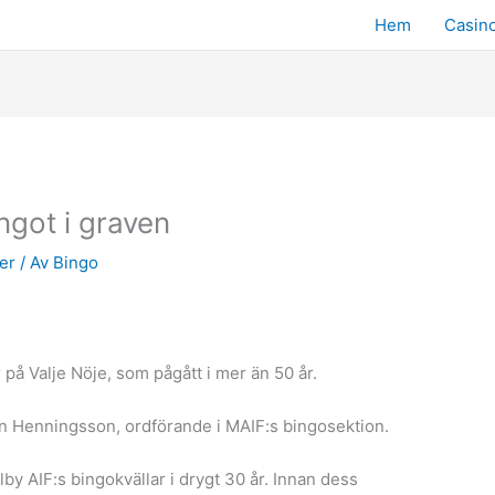
Hem
Casin
ngot i graven
er
/ Av
Bingo
 på Valje Nöje, som pågått i mer än 50 år.
ton Henningsson, ordförande i MAIF:s bingosektion.
llby AIF:s bingokvällar i drygt 30 år. Innan dess