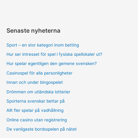
Senaste nyheterna
Sport – en stor kategori inom betting
Hur ser intresset för spel i fysiska spellokaler ut?
Hur spelar egentligen den gemene svensken?
Casinospel för alla personligheter
Innan och under bingospelet
Drömmen om utländska lotterier
Sporterna svenskar bettar på
Allt fler spelar på vadhållning
Online casino utan registrering
De vanligaste bordsspelen på nätet