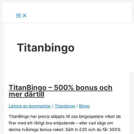
Hoppa
till
innehåll
Titanbingo
TitanBingo – 500% bonus och
mer därtill
Lämna en kommentar
/
Titanbingo
/
Bingo
TitanBingo har precis släppts till oss bingospelare vilket de
firar med ett riktigt bra erbjudande – eller vad sägs om
denna tvåstegs bonus-raket: Sätt in £20 och du får 300%