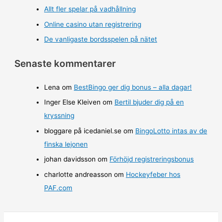
Allt fler spelar på vadhållning
Online casino utan registrering
De vanligaste bordsspelen på nätet
Senaste kommentarer
Lena
om
BestBingo ger dig bonus – alla dagar!
Inger Else Kleiven
om
Bertil bjuder dig på en
kryssning
bloggare på icedaniel.se
om
BingoLotto intas av de
finska lejonen
johan davidsson
om
Förhöjd registreringsbonus
charlotte andreasson
om
Hockeyfeber hos
PAF.com