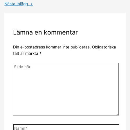
Nästa Inlägg
→
Lämna en kommentar
Din e-postadress kommer inte publiceras.
Obligatoriska
fält är märkta
*
Skriv
här..
Namn*