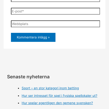
E-
post*
Webbplats
Senaste nyheterna
Sport – en stor kategori inom betting
Hur ser intresset för spel i fysiska spellokaler ut?
Hur spelar egentligen den gemene svensken?