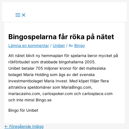
Hoppa
till
innehåll
Bingospelarna får röka på nätet
Lämna en kommentar
/
Unibet
/ Av
Bingo
Att nätet blivit ny hemmaplan för spelarna beror mycket på
rökförbudet som drabbade bingohallarna 2005.
Unibet betalar 705 miljoner kronor för det maltesiska
bolaget Maria Holding som ägs av det svenska
investmentbolaget Maria Invest. Med köpet följer flera
attraktiva speldomäner som MariaBingo.com,
mariacasino.com, carlospoker.com och carlosplace.com
och inte minst Bingo.se
Bingo för Unibet
←
Föregående Inlägg