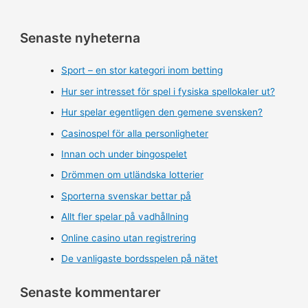
Senaste nyheterna
Sport – en stor kategori inom betting
Hur ser intresset för spel i fysiska spellokaler ut?
Hur spelar egentligen den gemene svensken?
Casinospel för alla personligheter
Innan och under bingospelet
Drömmen om utländska lotterier
Sporterna svenskar bettar på
Allt fler spelar på vadhållning
Online casino utan registrering
De vanligaste bordsspelen på nätet
Senaste kommentarer