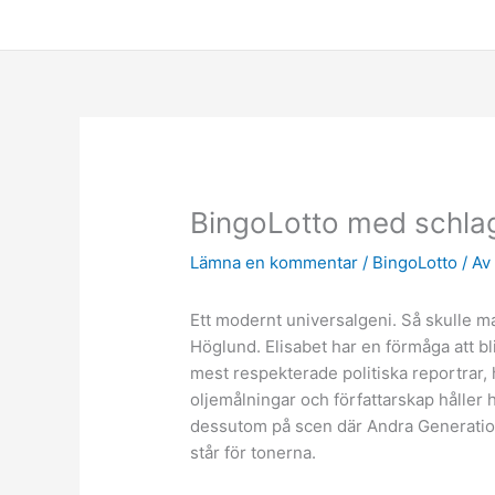
Hoppa
till
innehåll
BingoLotto med schla
Lämna en kommentar
/
BingoLotto
/ A
Ett modernt universalgeni. Så skulle m
Höglund. Elisabet har en förmåga att bli
mest respekterade politiska reportrar,
oljemålningar och författarskap håller
dessutom på scen där Andra Generatio
står för tonerna.