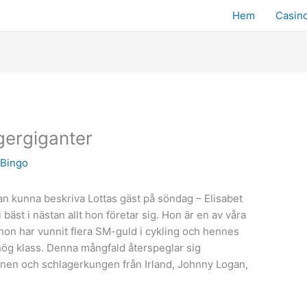
Hem
Casin
gergiganter
v
Bingo
an kunna beskriva Lottas gäst på söndag – Elisabet
 bäst i nästan allt hon företar sig. Hon är en av våra
 hon har vunnit flera SM-guld i cykling och hennes
 hög klass. Denna mångfald återspeglar sig
nen och schlagerkungen från Irland, Johnny Logan,