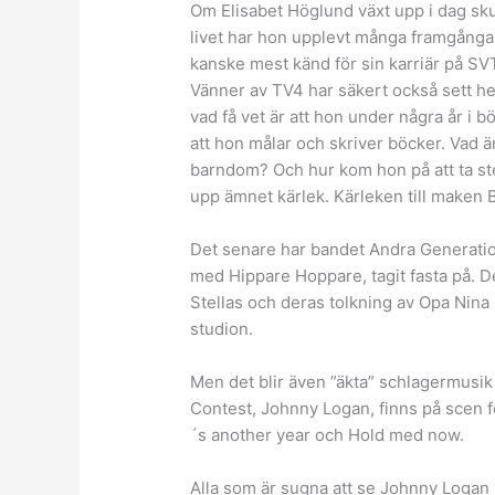
Om Elisabet Höglund växt upp i dag skul
livet har hon upplevt många framgångar 
kanske mest känd för sin karriär på SV
Vänner av TV4 har säkert också sett he
vad få vet är att hon under några år i b
att hon målar och skriver böcker. Vad 
barndom? Och hur kom hon på att ta ste
upp ämnet kärlek. Kärleken till maken 
Det senare har bandet Andra Generation
med Hippare Hoppare, tagit fasta på. De
Stellas och deras tolkning av Opa Nina
studion.
Men det blir även ”äkta” schlagermusik
Contest, Johnny Logan, finns på scen f
´s another year och Hold med now.
Alla som är sugna att se Johnny Logan l