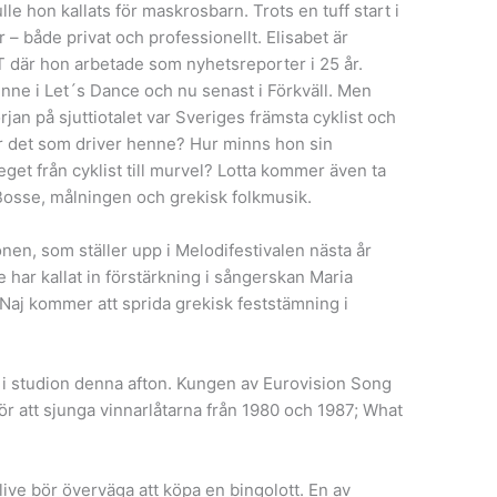
le hon kallats för maskrosbarn. Trots en tuff start i
– både privat och professionellt. Elisabet är
T där hon arbetade som nyhetsreporter i 25 år.
nne i Let´s Dance och nu senast i Förkväll. Men
örjan på sjuttiotalet var Sveriges främsta cyklist och
är det som driver henne? Hur minns hon sin
get från cyklist till murvel? Lotta kommer även ta
Bosse, målningen och grekisk folkmusik.
en, som ställer upp i Melodifestivalen nästa år
 har kallat in förstärkning i sångerskan Maria
 Naj kommer att sprida grekisk feststämning i
 i studion denna afton. Kungen av Eurovision Song
ör att sjunga vinnarlåtarna från 1980 och 1987; What
ive bör överväga att köpa en bingolott. En av