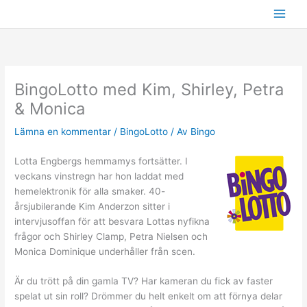
Hoppa
till
innehåll
BingoLotto med Kim, Shirley, Petra
& Monica
Lämna en kommentar
/
BingoLotto
/ Av
Bingo
Lotta Engbergs hemmamys fortsätter. I
veckans vinstregn har hon laddat med
hemelektronik för alla smaker. 40-
årsjubilerande Kim Anderzon sitter i
intervjusoffan för att besvara Lottas nyfikna
frågor och Shirley Clamp, Petra Nielsen och
Monica Dominique underhåller från scen.
Är du trött på din gamla TV? Har kameran du fick av faster
spelat ut sin roll? Drömmer du helt enkelt om att förnya delar