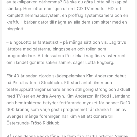
av teknikparken därhemma? Då ska du göra Lotta sällskap på
söndag. Hon lottar nämligen ut en LCD TV med full HD, ett
komplett hemmabiosystem, en proffsig systemkamera och en
kraftfull, bärbar dator till några av alla dem som sitter med en
bingolott.
– BingoLotto är fantastiskt – på många sätt och vis. Jag trivs
jättebra med gästerna, bingospelen och rollen som
programledare. Att dessutom få skicka i väg fina vinster runt
om i landet gör inte saken sämre, säger Lotta Engberg.
För 40 år sedan gjorde skådespelerskan Kim Anderzon debut
på Pistolteatern i Stockholm. Ett stort antal filmer och
teateruppsättningar senare är hon still going strong och aktuell
med TV-serien Andra Avenyn. Kim Anderzon är född i Jämtland
och hemtrakterna betyder fortfarande mycket för henne: De10
000 kronor, som varje gäst i programmet får skänka till en av
Sveriges många föreningar, har Kim valt att donera till
Östersunds-Frösö Ridklubb.
På scen denna vecka får vi se flera färgstarka artister. Shirley