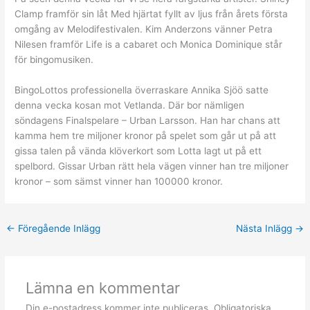
Clamp framför sin låt Med hjärtat fyllt av ljus från årets första
omgång av Melodifestivalen. Kim Anderzons vänner Petra
Nilesen framför Life is a cabaret och Monica Dominique står
för bingomusiken.
BingoLottos professionella överraskare Annika Sjöö satte
denna vecka kosan mot Vetlanda. Där bor nämligen
söndagens Finalspelare – Urban Larsson. Han har chans att
kamma hem tre miljoner kronor på spelet som går ut på att
gissa talen på vända klöverkort som Lotta lagt ut på ett
spelbord. Gissar Urban rätt hela vägen vinner han tre miljoner
kronor – som sämst vinner han 100000 kronor.
←
Föregående Inlägg
Nästa Inlägg
→
Lämna en kommentar
Din e-postadress kommer inte publiceras.
Obligatoriska