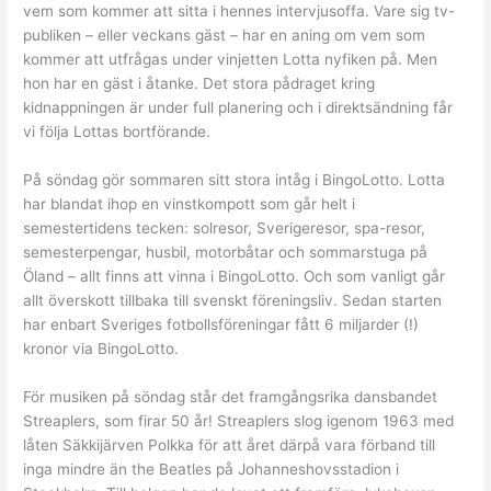
vem som kommer att sitta i hennes intervjusoffa. Vare sig tv-
publiken – eller veckans gäst – har en aning om vem som
kommer att utfrågas under vinjetten Lotta nyfiken på. Men
hon har en gäst i åtanke. Det stora pådraget kring
kidnappningen är under full planering och i direktsändning får
vi följa Lottas bortförande.
På söndag gör sommaren sitt stora intåg i BingoLotto. Lotta
har blandat ihop en vinstkompott som går helt i
semestertidens tecken: solresor, Sverigeresor, spa-resor,
semesterpengar, husbil, motorbåtar och sommarstuga på
Öland – allt finns att vinna i BingoLotto. Och som vanligt går
allt överskott tillbaka till svenskt föreningsliv. Sedan starten
har enbart Sveriges fotbollsföreningar fått 6 miljarder (!)
kronor via BingoLotto.
För musiken på söndag står det framgångsrika dansbandet
Streaplers, som firar 50 år! Streaplers slog igenom 1963 med
låten Säkkijärven Polkka för att året därpå vara förband till
inga mindre än the Beatles på Johanneshovsstadion i