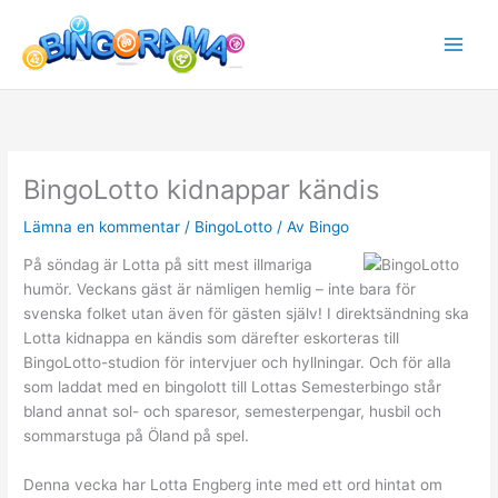
Hoppa
till
innehåll
BingoLotto kidnappar kändis
Lämna en kommentar
/
BingoLotto
/ Av
Bingo
På söndag är Lotta på sitt mest illmariga
humör. Veckans gäst är nämligen hemlig – inte bara för
svenska folket utan även för gästen själv! I direktsändning ska
Lotta kidnappa en kändis som därefter eskorteras till
BingoLotto-studion för intervjuer och hyllningar. Och för alla
som laddat med en bingolott till Lottas Semesterbingo står
bland annat sol- och sparesor, semesterpengar, husbil och
sommarstuga på Öland på spel.
Denna vecka har Lotta Engberg inte med ett ord hintat om