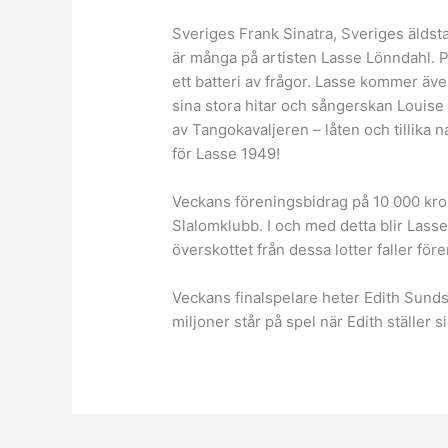
Sveriges Frank Sinatra, Sveriges äldsta
är många på artisten Lasse Lönndahl. 
ett batteri av frågor. Lasse kommer även
sina stora hitar och sångerskan Louise
av Tangokavaljeren – låten och tillika
för Lasse 1949!
Veckans föreningsbidrag på 10 000 kro
Slalomklubb. I och med detta blir Las
överskottet från dessa lotter faller fören
Veckans finalspelare heter Edith Sund
miljoner står på spel när Edith ställer si