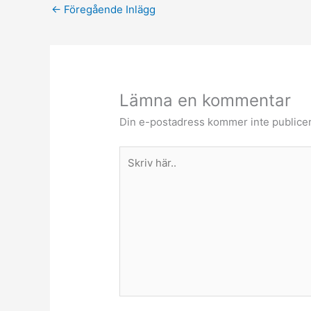
←
Föregående Inlägg
Lämna en kommentar
Din e-postadress kommer inte publicer
Skriv
här..