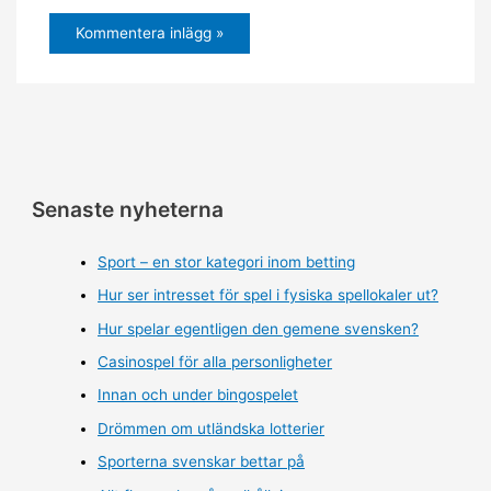
Senaste nyheterna
Sport – en stor kategori inom betting
Hur ser intresset för spel i fysiska spellokaler ut?
Hur spelar egentligen den gemene svensken?
Casinospel för alla personligheter
Innan och under bingospelet
Drömmen om utländska lotterier
Sporterna svenskar bettar på