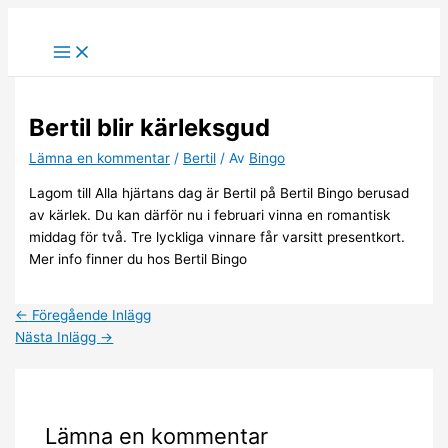
Hoppa
till
innehåll
Bertil blir kärleksgud
Lämna en kommentar
/
Bertil
/ Av
Bingo
Lagom till Alla hjärtans dag är Bertil på Bertil Bingo berusad
av kärlek. Du kan därför nu i februari vinna en romantisk
middag för två. Tre lyckliga vinnare får varsitt presentkort.
Mer info finner du hos Bertil Bingo
←
Föregående Inlägg
Nästa Inlägg
→
Lämna en kommentar