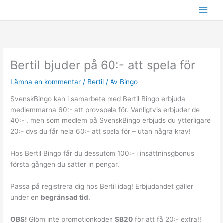
Hoppa
till
innehåll
Bertil bjuder på 60:- att spela för
Lämna en kommentar
/
Bertil
/ Av
Bingo
SvenskBingo kan i samarbete med Bertil Bingo erbjuda
medlemmarna 60:- att provspela för. Vanligtvis erbjuder de
40:- , men som medlem på SvenskBingo erbjuds du ytterligare
20:- dvs du får hela 60:- att spela för – utan några krav!
Hos Bertil Bingo får du dessutom 100:- i insättninsgbonus
första gången du sätter in pengar.
Passa på registrera dig hos Bertil idag! Erbjudandet gäller
under en
begränsad tid
.
OBS!
Glöm inte promotionkoden
SB20
för att få 20:- extra!!