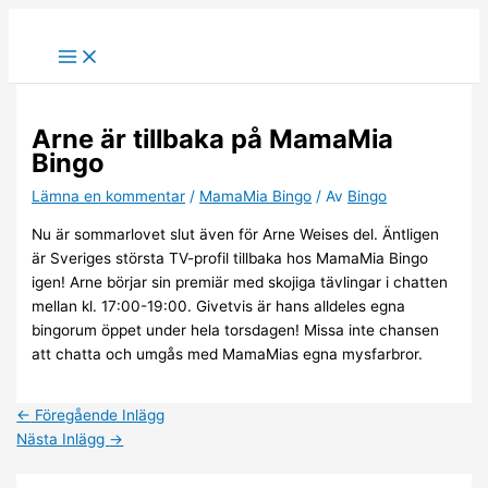
Hoppa
till
innehåll
Arne är tillbaka på MamaMia
Bingo
Lämna en kommentar
/
MamaMia Bingo
/ Av
Bingo
Nu är sommarlovet slut även för Arne Weises del. Äntligen
är Sveriges största TV-profil tillbaka hos MamaMia Bingo
igen! Arne börjar sin premiär med skojiga tävlingar i chatten
mellan kl. 17:00-19:00. Givetvis är hans alldeles egna
bingorum öppet under hela torsdagen! Missa inte chansen
att chatta och umgås med MamaMias egna mysfarbror.
←
Föregående Inlägg
Nästa Inlägg
→